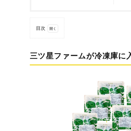
目次
1
三
ツ星フ
ァーム
三ツ星ファームが冷凍庫に
が冷凍
庫に入
らな
い！？
1.1
一人
暮ら
しの
冷蔵
庫に
どれ
くら