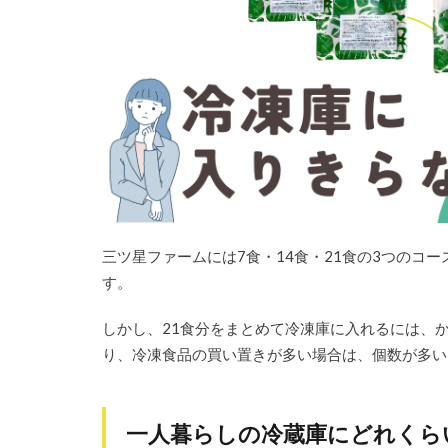
い入
る？
2
三ツ
星フ
ァー
ムの
「冷
凍庫
プレ
ゼン
三ツ星ファームには7食・14食・21食の3つのコ
トプ
ラ
す。
ン」
がお
しかし、21食分をまとめて冷凍庫に入れるには、
すす
り、冷凍食品の買い置きが多い場合は、個数が多い
め！
2.1
プラ
一人暮らしの冷蔵庫にどれくら
ンの