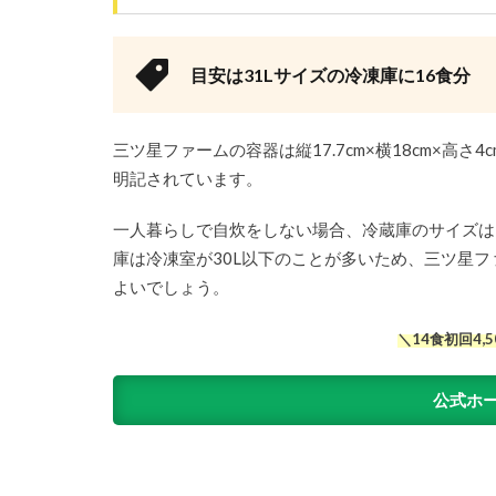
申し
込み
方法
目安は31Lサイズの冷凍庫に16食分
は？
2.2
三ツ星ファームの容器は縦17.7cm×横18cm×高
冷凍
庫の
明記されています。
大き
さや
一人暮らしで自炊をしない場合、冷蔵庫のサイズは1
サイ
庫は冷凍室が30L以下のことが多いため、三ツ星フ
ズ
よいでしょう。
は？
2.3
＼14食初回4,
レン
タル
公式ホ
との
違い
は？
3