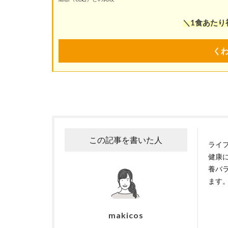
＼1食あたり
く
この記事を書いた人
ライ
健康
養バ
ます
makicos