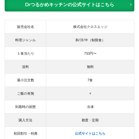
Drつるかめキッチンの公式サイトはこちら
販売会社名
株式会社クロスエッジ
料理ジャンル
和/洋/中（制限食）
１食当たり
710円〜
送料
無料
最小注文数
7食
ご飯の有無
×
到着時の状態
冷凍
購入方法
都度・定期
初回割引・特典
公式サイトはこちら