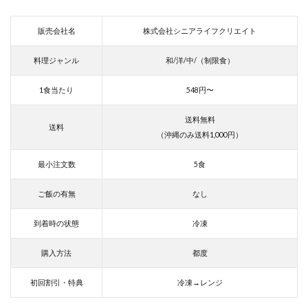
販売会社名
株式会社シニアライフクリエイト
料理ジャンル
和/洋/中/（制限食）
1食当たり
548円〜
送料無料
送料
（沖縄のみ送料1,000円）
最小注文数
5食
ご飯の有無
なし
到着時の状態
冷凍
購入方法
都度
初回割引・特典
冷凍→レンジ