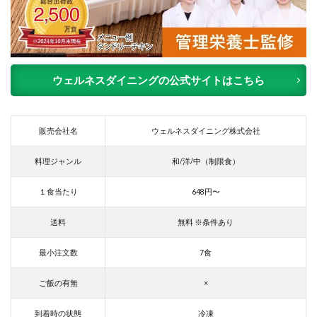
4
糖尿
病食
の宅
配弁
当の
ウェルネスダイニングの公式サイトはこちら
まと
め
販売会社名
ウェルネスダイニング株式会社
料理ジャンル
和/洋/中（制限食）
１食当たり
648円〜
送料
無料 ※条件あり
最小注文数
7食
ご飯の有無
×
到着時の状態
冷凍