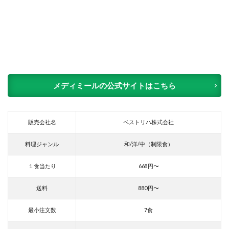
メディミールの公式サイトはこちら
販売会社名
ベストリハ株式会社
料理ジャンル
和/洋/中（制限食）
１食当たり
668円〜
送料
880円〜
最小注文数
7食