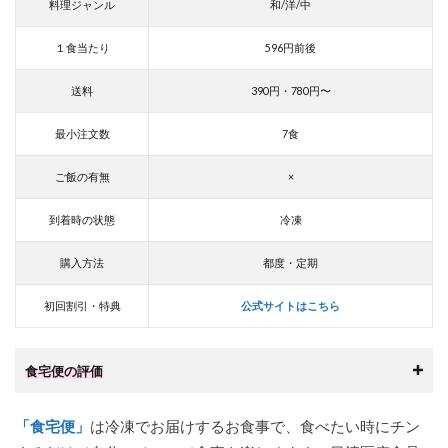
料理ジャンル
和/洋/中
１食当たり
596円前後
送料
390円・780円〜
最小注文数
7食
ご飯の有無
×
到着時の状態
冷凍
購入方法
都度・定期
初回割引・特典
公式サイトはこちら
食宅便の評価
「食宅便」
は冷凍でお届けするお食事で、食べたい時にチン