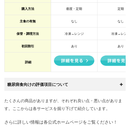
すめ
の宅
購入方法
都度・定期
定期
配弁
当を
主食の有無
なし
なし
選ぶ
際の
ポイ
保管・調理方法
冷凍→レンジ
冷凍→レン
ン
ト！
初回割引
あり
あり
3.1
1. 糖
詳細
質制
限・
カロ
リー
糖尿病食向けの評価項目について
制限
メニ
ュー
たくさんの商品がありますが、それぞれ良い点・悪い点がありま
があ
る宅
す。ここからは各サービスを掘り下げて紹介しています。
食サ
ービ
さらに詳しい情報は各公式ホームページをご覧ください！
スが
おす