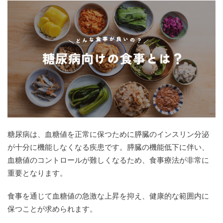
と
は？
2
糖尿
病向
けの
宅配
弁当
おす
すめ
ラン
キン
グ！
糖尿病は、血糖値を正常に保つために膵臓のインスリン分泌
2.1
1位：
が十分に機能しなくなる疾患です。膵臓の機能低下に伴い、
ウェ
血糖値のコントロールが難しくなるため、食事療法が非常に
ルネ
重要となります。
スダ
イニ
ング
食事を通じて血糖値の急激な上昇を抑え、健康的な範囲内に
2.2
保つことが求められます。
2位：