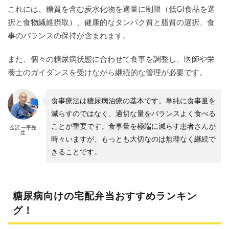
Drつ
これには、糖質を含む炭水化物を適量に制限（低GI食品を選
るか
めキ
択と食物繊維摂取）、健康的なタンパク質と脂質の選択、食
ッチ
事のバランスの保持が含まれます。
ン
2.3
また、個々の糖尿病状態に合わせて食事を調整し、医師や栄
3位：
養士のガイダンスを受けながら継続的な管理が必要です。
メデ
ィミ
ール
食事療法は糖尿病治療の基本です。単純に食事量を
2.4
減らすのではなく、適切な量をバランスよく食べる
4位：
ことが重要です。食事量を極端に減らす患者さんが
金沢 一平先
健康
生
直球
時々いますが、もっとも大切なのは無理なく継続で
便
きることです。
2.5
5位：
食宅
便
糖尿病向けの宅配弁当おすすめランキン
グ！
2.6
6位：
メデ