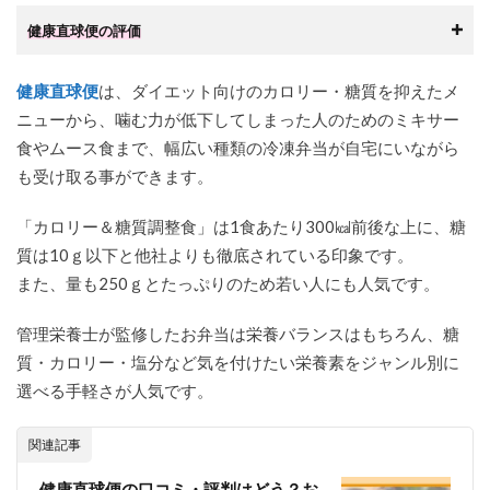
健康直球便の評価
健康直球便
は、ダイエット向けのカロリー・糖質を抑えたメ
ニューから、噛む力が低下してしまった人のためのミキサー
食やムース食まで、幅広い種類の冷凍弁当が自宅にいながら
も受け取る事ができます。
「カロリー＆糖質調整食」は1食あたり300㎉前後な上に、糖
質は10ｇ以下と他社よりも徹底されている印象です。
また、量も250ｇとたっぷりのため若い人にも人気です。
管理栄養士が監修したお弁当は栄養バランスはもちろん、糖
質・カロリー・塩分など気を付けたい栄養素をジャンル別に
選べる手軽さが人気です。
関連記事
健康直球便の口コミ・評判はどう？お