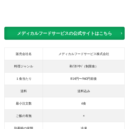
メディカルフードサービスの公式サイトはこちら
販売会社名
メディカルフードサービス株式会社
料理ジャンル
和/洋/中/（制限食）
１食当たり
814円〜960円前後
送料
送料込み
最小注文数
6食
ご飯の有無
×
到着時の状態
冷凍