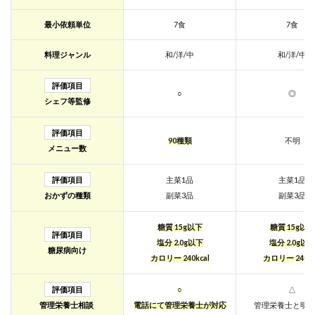
ル・
クッ
最小依頼単位
7食
7食
ク宅
食便
料理ジャンル
和/洋/中
和/洋/中
2.10
10位：
評価項目
○
◎
コープ
シェフ等監修
（ユー
コー
評価項目
プ）
90種類
不明
メニュー数
2.11
11位：
評価項目
主菜1品
主菜1品
ワタミ
の宅食
おかずの種類
副菜3品
副菜3品
ダイレ
クト
糖質 15g以下
糖質 15g以下
評価項目
3
塩分 2.0g以下
塩分 2.0g以
糖尿病向け
糖尿
カロリー 240kcal
カロリー 240kc
病の
方向
評価項目
○
△
けに
管理栄養士相談
電話にて管理栄養士が対応
管理栄養士と明
おす