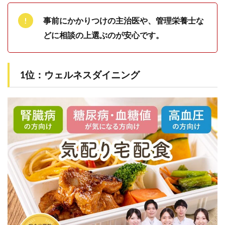
すめ
事前にかかりつけの主治医や、管理栄養士な
3.2
2. 制
どに相談の上選ぶのが安心です。
限食
でも
美味
しい
1位：ウェルネスダイニング
メニ
ュー
があ
るこ
と
3.3
3. 管
理栄
養士
に相
談が
でき
るサ
ービ
スも