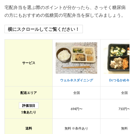
ィカ
宅配弁当を選ぶ際のポイントが分かったら、さっそく糖尿病
ルフ
の方にもおすすめの低糖質の宅配弁当を探してみましょう。
ード
サー
ビス
横にスクロールしてご覧ください！
2.7
7位：
まご
ころ
ケア
サービス
食
2.8
8位：
ウェルネスダイニング
Dr.つるかめキッ
宅配
弁当
配送エリア
全国
全国
のタ
イヘ
評価項目
イ
694円〜
710円〜
1食あたり
2.9
9位：
メデ
送料
無料 ※条件あり
無料
ィカ