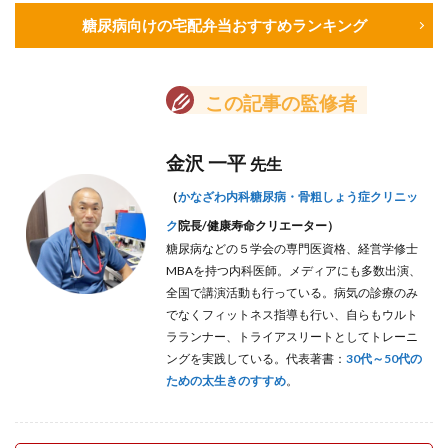
糖尿病向けの宅配弁当おすすめランキング
この記事の監修者
金沢 一平
先生
（
かなざわ内科糖尿病・骨粗しょう症クリニッ
ク
院長/
健康寿命クリエーター）
糖尿病などの５学会の専門医資格、経営学修士
MBAを持つ内科医師。メディアにも多数出演、
全国で講演活動も行っている。病気の診療のみ
でなくフィットネス指導も行い、自らもウルト
ラランナー、トライアスリートとしてトレーニ
ングを実践している。代表著書：
30代～50代の
ための太生きのすすめ
。