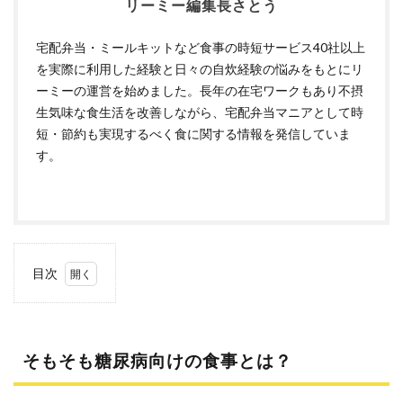
リーミー編集長さとう
宅配弁当・ミールキットなど食事の時短サービス40社以上
を実際に利用した経験と日々の自炊経験の悩みをもとにリ
ーミーの運営を始めました。長年の在宅ワークもあり不摂
生気味な食生活を改善しながら、宅配弁当マニアとして時
短・節約も実現するべく食に関する情報を発信していま
す。
目次
1
そも
そも
糖尿
そもそも糖尿病向けの食事とは？
病向
けの
食事