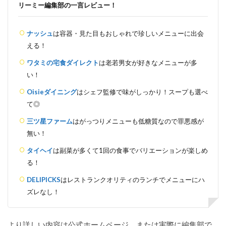
リーミー編集部の一言レビュー！
ナッシュ
は容器・見た目もおしゃれで珍しいメニューに出会
える！
ワタミの宅食ダイレクト
は老若男女が好きなメニューが多
い！
Oisieダイニング
はシェフ監修で味がしっかり！スープも選べ
て◎
三ツ星ファーム
はがっつりメニューも低糖質なので罪悪感が
無い！
タイヘイ
は副菜が多くて1回の食事でバリエーションが楽しめ
る！
DELIPICKS
はレストランクオリティのランチでメニューにハ
ズレなし！
より詳しい内容は公式ホームページ、または実際に編集部で