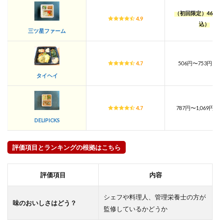
（初回限定）467
4.9
込）
三ツ星ファーム
4.7
506円〜753円(
タイヘイ
4.7
787円〜1,069円
DELIPICKS
評価項目とランキングの根拠はこちら
評価項目
内容
シェフや料理人、管理栄養士の方が
味のおいしさはどう？
監修しているかどうか