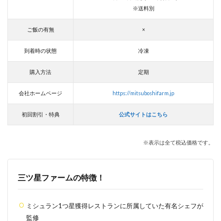
※送料別
ご飯の有無
×
到着時の状態
冷凍
購入方法
定期
会社ホームページ
https://mitsuboshifarm.jp
初回割引・特典
公式サイトはこちら
※表示は全て税込価格です。
三ツ星ファーム
の特徴！
ミシュラン1つ星獲得レストランに所属していた有名シェフが
監修