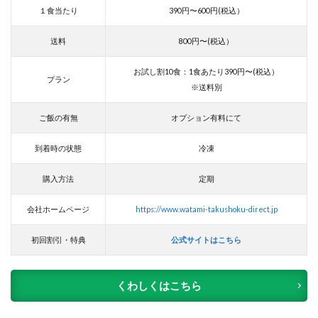
１食当たり
390円〜600円(税込）
送料
800円〜(税込）
お試し割10食：1食あたり390円〜(税込）
プラン
※送料別
ご飯の有無
オプション有料にて
到着時の状態
冷凍
購入方法
定期
会社ホームページ
https://www.watami-takushoku-direct.jp
初回割引・特典
公式サイトはこちら
くわしくはこちら