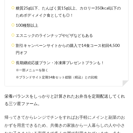
糖質25g以下、たんぱく質15g以上、カロリー350kcal以下の
ためボディメイク食としても◎！
100種類以上
エスニックのラインナップやピザなどもある
割引キャンペーンサイトからの購入で14食コース初回4,500
円オフ
長期継続応援プラン・冷凍庫プレゼントプランも！
※一部メニューを除く
※ブランドサイト定期14食セット総額（税込）との比較
栄養バランスをしっかりと計算されたお弁当を定期配送してくれ
る三ツ星ファーム。
帰ってきてからレンジでチンをすればお手軽にメインと副菜のお
かずを用意できるため、共働きの家族から一人暮らしの人や小さ