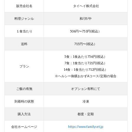
販売会社名
タイヘイ株式会社
料理ジャンル
和/洋/中
１食当たり
506円〜753円(税込）
送料
715円〜(税込）
5食：1食あたり756円(税込）
7食：1食当たり721円(税込）
プラン
14食：1食当たり712円(税込）
※ヘルシー御膳おかずAコース/定期の場合
ご飯の有無
オプション有料にて
到着時の状態
冷凍
購入方法
都度・定期
会社ホームページ
https://www.familyset.jp