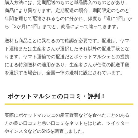
購入方法には、定期配送のものと単品購入のものとがあり、
ら到
商品により異なります。定期配送の場合、期間限定のものと
着ま
での
年間を通じて配達されるものに分かれ、頻度も「週に1回」か
流れ
ら「3か月に1回」までと、商品によって違ってきます。
5
ここ
送料も商品ごとに異なるので確認が必要です。配送は、ヤマ
がポ
ト運輸または生産者さんが選択したそれ以外の配送手段とな
イン
ト！
ります。ヤマト運輸での配送だとポケットマルシェとの提携
ポケ
による特別送料の適用があり、生産者さんが任意の配送手段
ット
マル
を選択する場合は、全国一律の送料に設定されています。
シェ
のメ
リッ
ト
ポケットマルシェの口コミ・評判！
5.1
1. 生
産者
実際にポケットマルシェの産直野菜などを食べたことのある
から
方の良い口コミと悪い口コミをネットをはじめ、ツイッター
直接
やインスタなどのSNSを調査しました。
購入
でき