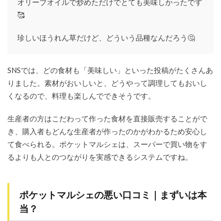
オリーブオイルで炒めただけでとても美味しかったです
ーン
🥰
情報
10
珍しいほうれん草だけど、どういう品種なんだろう🤔
ポケ
ット
マル
シェ
SNSでは、どの食材も「美味しい」といった投稿がたくさんあ
に関
りました。素材がおいしいと、どうやって調理してもおいし
する
Q&A
くなるので、料理も楽しんでできそうです。
10.1
生産者の方はこだわって作った食材を直接販売することがで
お試し
商品は
き、購入者もどんな生産者が作ったのかがわかるため安心し
ある？
て食べられる。ポケットマルシェは、スーパーで買い物をす
10.2
るよりも人とのつながりを実感できるシステムですね。
添加物
は使わ
れてい
る？
ポケットマルシェの悪い口コミ｜まずいは本
10.3
当？
支払い