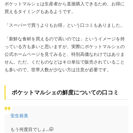
豊富
ポケットマルシェは生産者から直接購入できるため、お得に
買えるタイミングもあるようです。
5.5
5. 手
数料
「スーパーで買うよりもお得」という口コミもありました。
がか
から
「新鮮な食材を買えるので高いのでは」というイメージを持
ない
っている方も多いと思いますが、実際にポケットマルシェの
6
公式ホームページを見てみると、特別高価なわけではありま
ポケ
ット
せん。ただ、くだものなどはキロ単位で販売されていること
マル
も多いので、世帯人数が少ない方は注意が必要です。
シェ
のデ
メリ
ッ
ポケットマルシェの鮮度についての口コミ
ト・
悪い
点
6.1
安生裕美
1. 価
格が
もう何度目でしょ…🤭
スー