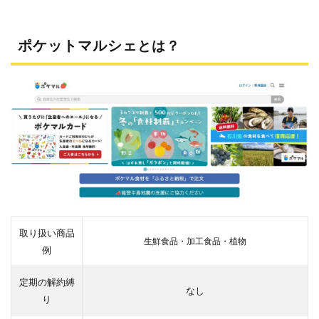
の料
金に
つい
ポケットマルシェ
とは？
ての
口コ
ミ
3.2
ポケ
ット
マル
シェ
の鮮
度に
つい
ての
口コ
ミ
取り扱い商品
生鮮食品・加工食品・植物
例
3.3
ポケ
ット
定期の解約縛
なし
マル
り
シェ
の味