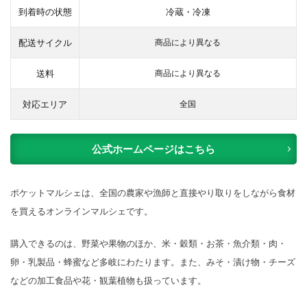
につ
到着時の状態
冷蔵・冷凍
いて
の口
配送サイクル
商品により異なる
コミ
3.4
送料
商品により異なる
ポケ
ット
対応エリア
全国
マル
シェ
の悪
い口
公式ホームページはこちら
コミ
｜ま
ずい
ポケットマルシェは、全国の農家や漁師と直接やり取りをしながら食材
は本
当？
を買えるオンラインマルシェです。
4
ポケ
購入できるのは、野菜や果物のほか、米・穀類・お茶・魚介類・肉・
ット
卵・乳製品・蜂蜜など多岐にわたります。また、みそ・漬け物・チーズ
マル
シェ
などの加工食品や花・観葉植物も扱っています。
の注
文か