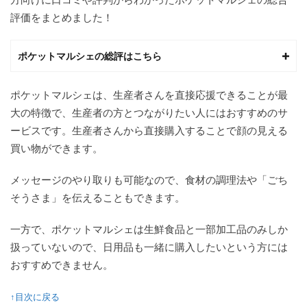
価
評価をまとめました！
2
ポケ
ット
ポケットマルシェの総評はこちら
マル
シェ
と
ポケットマルシェは、生産者さんを直接応援できることが最
は？
大の特徴で、生産者の方とつながりたい人にはおすすめのサ
3
ービスです。生産者さんから直接購入することで顔の見える
ポケ
買い物ができます。
ット
マル
シェ
メッセージのやり取りも可能なので、食材の調理法や「ごち
の口
そうさま」を伝えることもできます。
コ
ミ・
評
一方で、ポケットマルシェは生鮮食品と一部加工品のみしか
判！
扱っていないので、日用品も一緒に購入したいという方には
3.1
おすすめできません。
ポケ
ット
マル
↑目次に戻る
シェ