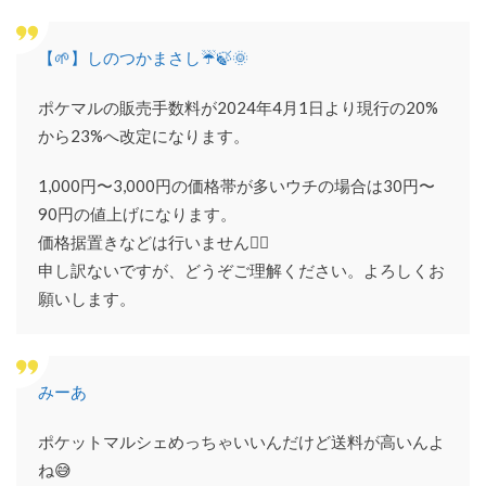
方法
は？
【🌱】しのつかまさし☔️🍃🌞
11
ポケ
ット
ポケマルの販売手数料が2024年4月1日より現行の20%
マル
から23%へ改定になります。
シェ
の会
社情
1,000円〜3,000円の価格帯が多いウチの場合は30円〜
報
90円の値上げになります。
価格据置きなどは行いません🙇‍♂️
申し訳ないですが、どうぞご理解ください。よろしくお
願いします。
みーあ
ポケットマルシェめっちゃいいんだけど送料が高いんよ
ね😅