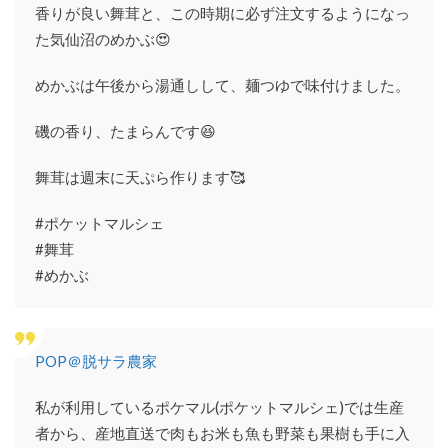
パー
香りが良い舞茸と、この時期に必ず注文するようになっ
より
た気仙沼のめかぶ😍
も高
い
めかぶは午後から湯通しして、麺つゆで味付けました。
6.2
2. ま
とめ
磯の香り、たまらんです😆
て注
文で
舞茸は週末に天ぷら作ります🥰
きな
い
#ポケットマルシェ
6.3
#舞茸
3. 送
料が
#めかぶ
高い
7
ポケ
ット
POP＠脱サラ農家
マル
シェ
私が利用しているポケマル(ポケットマルシェ)では生産
がお
すす
者から、産地直送で肉もお米も魚も野菜も果樹も手に入
めの