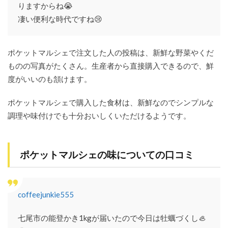
りますからね😭
人・
凄い便利な時代ですね😢
おす
すめ
では
ない
ポケットマルシェで注文した人の投稿は、新鮮な野菜やくだ
人
ものの写真がたくさん。生産者から直接購入できるので、鮮
8
度がいいのも頷けます。
ポケ
ット
マル
ポケットマルシェで購入した食材は、新鮮なのでシンプルな
シェ
調理や味付けでも十分おいしくいただけるようです。
の賞
味期
限
9
ポケットマルシェの味についての口コミ
ポケ
ット
マル
シェ
coffeejunkie555
の料
金は
七尾市の能登かき1kgが届いたので今日は牡蠣づくし🦪
安
い？