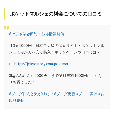
る
5.2
ポケットマルシェの料金についての口コミ
2. 生
産者
とコ
ミュ
#上京物語@節約・お得情報発信
ニケ
ーシ
ョン
【3㎏1000円】日本最大級の産直サイト・
ポケットマル
がと
シェ
でみかんを安く購入！キャンペーンや口コミは？
れる
5.3
👉
https://
jokyostory.com/pokemaru
3. 国
産の
3kgのみかんが2000円引きで送料無料1000円に、かな
食材
のみ
りお得でした！
で安
心
#ブログ仲間と繋がりたい
#ブログ更新
#ブログ書け
#お
5.4
取り寄せ
4. 品
ぞろ
えが