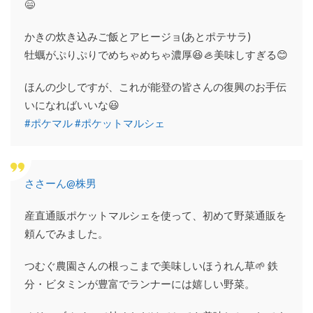
😄
高
い？
かきの炊き込みご飯とアヒージョ(あとポテサラ)
料金
プラ
牡蠣がぷりぷりでめちゃめちゃ濃厚😆🦪美味しすぎる😊
ンを
チェ
ほんの少しですが、これが能登の皆さんの復興のお手伝
ック
いになればいいな😃
9.1
#ポケマル
#ポケットマルシェ
ポケ
ット
マル
シェ
の料
ささーん@株男
金プ
ラン
と送
産直通販ポケットマルシェを使って、初めて野菜通販を
料
頼んでみました。
9.2
クー
つむぐ農園さんの根っこまで美味しいほうれん草🌱 鉄
ポ
分・ビタミンが豊富でランナーには嬉しい野菜。
ン・
キャ
ンペ