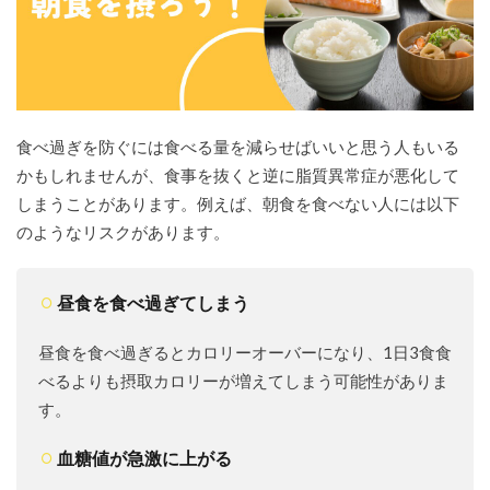
オー
バー
ナイ
トオ
ーツ
5.4
食べ過ぎを防ぐには食べる量を減らせばいいと思う人もいる
さば
かもしれませんが、食事を抜くと逆に脂質異常症が悪化して
缶の
みぞ
しまうことがあります。例えば、朝食を食べない人には以下
れ煮
のようなリスクがあります。
5.5
豆腐
とサ
昼食を食べ過ぎてしまう
ラダ
チキ
昼食を食べ過ぎるとカロリーオーバーになり、1日3食食
ンの
サラ
べるよりも摂取カロリーが増えてしまう可能性がありま
ダ
す。
6
脂質
血糖値が急激に上がる
異常
症の