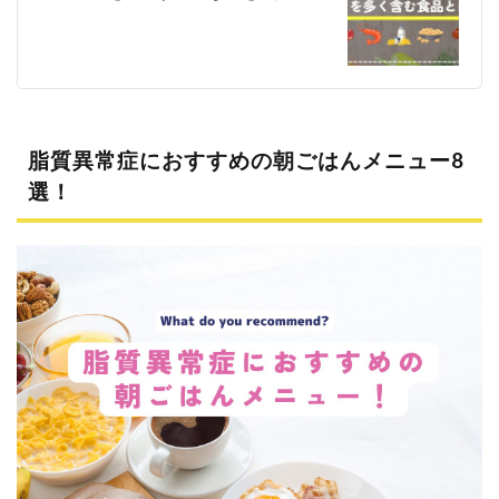
6.3
ニチ
レイ
フー
ズダ
イレ
クト
脂質異常症におすすめの朝ごはんメニュー8
選！
6.4
メデ
ィカ
ル・
クッ
ク宅
食便
7
脂質
異常
症の
人は
1日
3食
きち