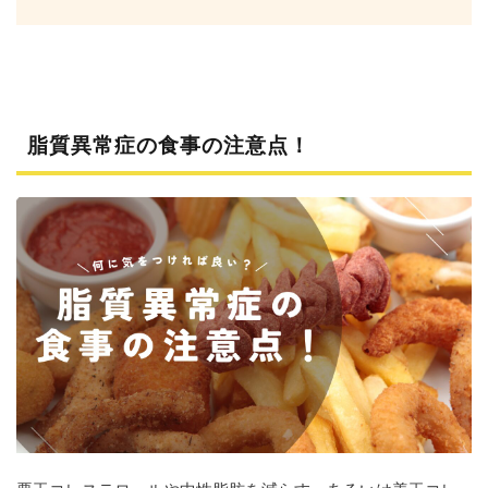
ニュ
ー8
選！
4.1
1. 低
脂肪
脂質異常症の食事の注意点！
や無
脂肪
の乳
製品
4.2
2. 白
米・
玄
米・
雑穀
米
4.3
3. フ
ラン
スパ
ン・