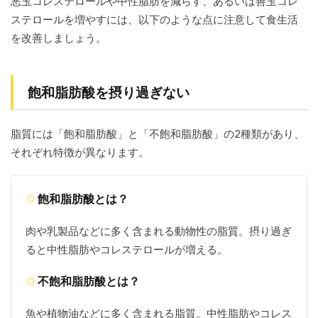
悪玉コレステロールや中性脂肪を減らす、あるいは善玉コレ
ベー
ステロールを増やすには、以下のような点に注意して食生活
グ
ル・
を改善しましょう。
ライ
麦パ
ン・
全粒
飽和脂肪酸を摂り過ぎない
粉パ
ン
脂質には「飽和脂肪酸」と「不飽和脂肪酸」の2種類があり、
4.4
4. オ
それぞれ特徴が異なります。
ート
ミー
ル
飽和脂肪酸とは？
4.5
5. 納
肉や乳製品などに多く含まれる動物性の脂質。摂り過ぎ
豆・
ると中性脂肪やコレステロールが増える。
豆
腐・
豆乳
不飽和脂肪酸とは？
など
の大
魚や植物油などに多く含まれる脂質。中性脂肪やコレス
豆製