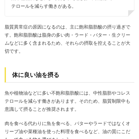
品
テロールを減らす働きがある。
4.6
6. 焼
き
脂質異常症の原因になるのは、主に飽和脂肪酸の摂り過ぎで
魚・
す。飽和脂肪酸は脂身の多い肉・ラード・バター・生クリー
魚の
缶詰
ムなどに多く含まれるため、それらの摂取を控えることが大
切です。
4.7
7. サ
ラ
ダ・
体に良い油を摂る
おひ
た
し・
野菜
魚や植物油などに多い不飽和脂肪酸には、中性脂肪やコレス
炒め
テロールを減らす働きがあります。そのため、脂質制限中も
4.8
意識して摂ることが推奨されます。
8. サ
ラダ
肉を食べる代わりに魚を食べる、バターやラードではなくオ
チキ
ン
リーブ油や菜種油を使った料理を食べるなど、油の質にこだ