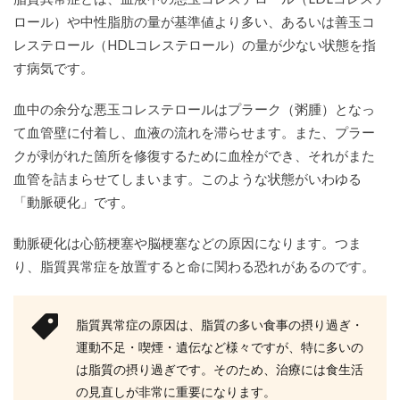
2.2
ロール）や中性脂肪の量が基準値より多い、あるいは善玉コ
体に
レステロール（HDLコレステロール）の量が少ない状態を指
良い
油を
す病気です。
摂る
血中の余分な悪玉コレステロールはプラーク（粥腫）となっ
3
脂質
て血管壁に付着し、血液の流れを滞らせます。また、プラー
異常
クが剥がれた箇所を修復するために血栓ができ、それがまた
症の
人は
血管を詰まらせてしまいます。このような状態がいわゆる
朝食
「動脈硬化」です。
を摂
ろ
う！
動脈硬化は心筋梗塞や脳梗塞などの原因になります。つま
り、脂質異常症を放置すると命に関わる恐れがあるのです。
4
脂質
異常
症に
脂質異常症の原因は、脂質の多い食事の摂り過ぎ・
おす
運動不足・喫煙・遺伝など様々ですが、特に多いの
すめ
の朝
は脂質の摂り過ぎです。そのため、治療には食生活
ごは
の見直しが非常に重要になります。
んメ