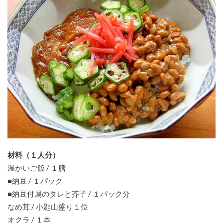
材料（１人分）
温かいご飯 / １膳
■納豆 / １パック
■納豆付属のタレと芥子 / １パック分
なめ茸 / 小匙山盛り１位
オクラ / １本