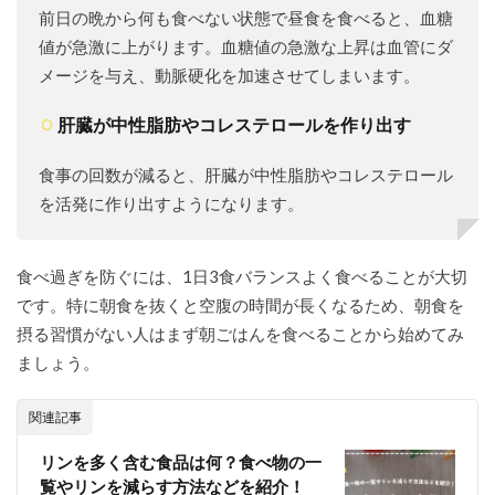
前日の晩から何も食べない状態で昼食を食べると、血糖
人向
けの
値が急激に上がります。血糖値の急激な上昇は血管にダ
宅配
メージを与え、動脈硬化を加速させてしまいます。
弁当
もお
すす
肝臓が中性脂肪やコレステロールを作り出す
め！
6.1
食事の回数が減ると、肝臓が中性脂肪やコレステロール
ウェ
を活発に作り出すようになります。
ルネ
スダ
イニ
ング
食べ過ぎを防ぐには、1日3食バランスよく食べることが大切
脂質
です。特に朝食を抜くと空腹の時間が長くなるため、朝食を
調整
摂る習慣がない人はまず朝ごはんを食べることから始めてみ
食
ましょう。
6.2
メデ
ィカ
関連記事
ルフ
ード
リンを多く含む食品は何？食べ物の一
サー
覧やリンを減らす方法などを紹介！
ビス