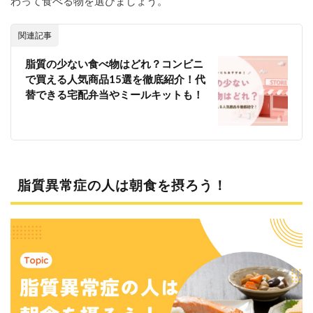
わって食べる物を選びましょう。
5
脂質
異常
関連記事
症の
朝食
脂質の少ない食べ物はどれ？コンビニ
にお
で買える人気商品15選を徹底紹介！代
すす
めの
替できる宅配弁当やミールキットも！
簡単
レシ
ピ！
5.1
なめ
茸と
脂質異常症の人は朝食を摂ろう！
オク
ラの
納豆
丼
5.2
塩さ
ばサ
ンド
5.3