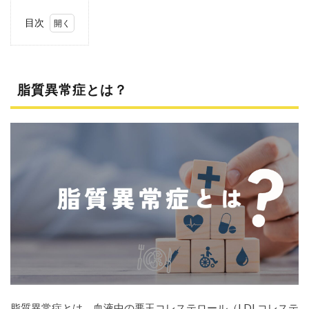
目次
1
脂質
異常
症と
脂質異常症とは？
は？
2
脂質
異常
症の
食事
の注
意
点！
2.1
飽和
脂肪
酸を
摂り
過ぎ
ない
脂質異常症とは、血液中の悪玉コレステロール（LDLコレステ