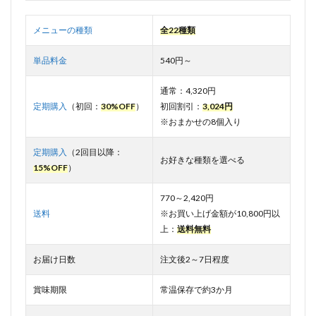
送料
2
野
メニューの種類
全22種類
菜を
MOTTO
単品料金
540円～
はまず
い？口
コミ・
通常：4,320円
評判を
定期購入
（初回：
30%OFF
）
初回割引：
3,024円
調べて
※おまかせの8個入り
みた！
2.1
定期購入
（2回目以降：
お好きな種類を選べる
悪い
15%OFF
）
口コ
ミ・
770～2,420円
評判
送料
※お買い上げ金額が10,800円以
2.1.1
上：
送料無料
価格が
少し高
お届け日数
注文後2～7日程度
い
2.1.2
賞味期限
常温保存で約3か月
苦手な
味