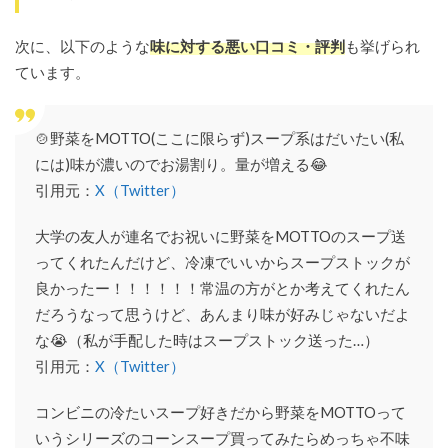
次に、以下のような
味に対する悪い口コミ・評判
も挙げられ
ています。
🍲野菜をMOTTO(ここに限らず)スープ系はだいたい(私
には)味が濃いのでお湯割り。量が増える😂
引用元：
X（Twitter）
大学の友人が連名でお祝いに野菜をMOTTOのスープ送
ってくれたんだけど、冷凍でいいからスープストックが
良かったー！！！！！！常温の方がとか考えてくれたん
だろうなって思うけど、あんまり味が好みじゃないだよ
な😭（私が手配した時はスープストック送った…）
引用元：
X（Twitter）
コンビニの冷たいスープ好きだから野菜をMOTTOって
いうシリーズのコーンスープ買ってみたらめっちゃ不味