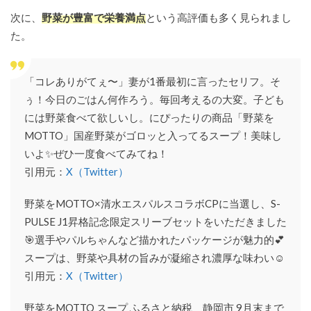
次に、
野菜が豊富で栄養満点
という高評価も多く見られまし
た。
「コレありがてぇ〜」妻が1番最初に言ったセリフ。そ
ぅ！今日のごはん何作ろう。毎回考えるの大変。子ども
には野菜食べて欲しいし。にぴったりの商品「野菜を
MOTTO」国産野菜がゴロッと入ってるスープ！美味し
いよ✨ぜひ一度食べてみてね！
引用元：
X（Twitter）
野菜をMOTTO×清水エスパルスコラボCPに当選し、S-
PULSE J1昇格記念限定スリーブセットをいただきました
🎯選手やパルちゃんなど描かれたパッケージが魅力的💕
スープは、野菜や具材の旨みが凝縮され濃厚な味わい☺️
引用元：
X（Twitter）
野菜をMOTTO スープ ふるさと納税 静岡市 9月末まで