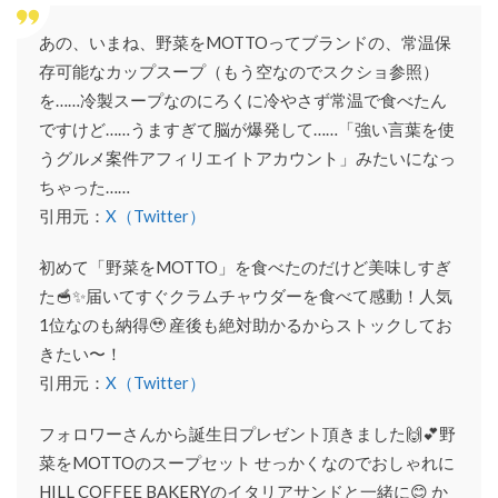
あの、いまね、野菜をMOTTOってブランドの、常温保
存可能なカップスープ（もう空なのでスクショ参照）
を……冷製スープなのにろくに冷やさず常温で食べたん
ですけど……うますぎて脳が爆発して……「強い言葉を使
うグルメ案件アフィリエイトアカウント」みたいになっ
ちゃった……
引用元：
X（Twitter）
初めて「野菜をMOTTO」を食べたのだけど美味しすぎ
た🥣✨届いてすぐクラムチャウダーを食べて感動！人気
1位なのも納得🥹 産後も絶対助かるからストックしてお
きたい〜！
引用元：
X（Twitter）
フォロワーさんから誕生日プレゼント頂きました🙌💕野
菜をMOTTOのスープセット せっかくなのでおしゃれに
HILL COFFEE BAKERYのイタリアサンドと一緒に😊 か