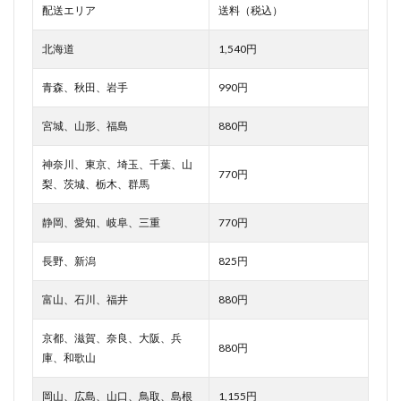
配送エリア
送料（税込）
北海道
1,540円
青森、秋田、岩手
990円
宮城、山形、福島
880円
神奈川、東京、埼玉、千葉、山
770円
梨、茨城、栃木、群馬
静岡、愛知、岐阜、三重
770円
長野、新潟
825円
富山、石川、福井
880円
京都、滋賀、奈良、大阪、兵
880円
庫、和歌山
岡山、広島、山口、鳥取、島根
1,155円