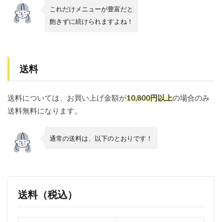
ャン
これだけメニューが豊富だと
セル
方法
飽きずに続けられますよね！
は？
5.7
定期
購入
送料
のス
キッ
プ・
送料については、お買い上げ金額が
10,800円以上
の場合のみ
一時
停
送料無料になります。
止・
解約
方法
通常の送料は、以下のとおりです！
は？
送料（税込）