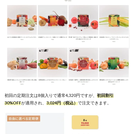
2.2.4
化学調
味料や
保存
料、合
成着色
料が不
使用
2.2.5
ギフト
にも活
用でき
る
3
野
菜を
初回の定期注文は8個入りで通常4,320円ですが、
初回割引
MOTTO
を安く
30%OFF
が適用され、
3,024円（税込）
で注文できます。
買う方
法と
は？
4
野
菜を