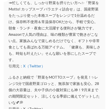
🥕忙しくても、しっかり野菜を摂りたい方へ✨「野菜を
Motto! カップスープ バラエティ詰合せ」は、国産野菜
をたっぷり使った本格スープをレンジで1分温めるだ
け。保存料不使用＆常温保存OKだから、手軽で安心。
朝食・ランチ・夜食に大活躍する便利さが魅力です。
Amazonで人気の理由は、味の種類が豊富で飽きがこな
い点。家族みんなで楽しめるだけでなく、ギフトや非常
食としても喜ばれる万能アイテム。 「健康も、美味しさ
も、時短も叶えたい」そんな願いを形にしたスープで
す。
引用元：
X（Twitter）
ふるさと納税で「野菜をMOTTOスープ」を発見！✨レ
ンジ1分で国産野菜ゴロッと、無添加で家族も安心。28
個の大容量は、夫や子供の小腹対策にも神！9月末まで
の期間限定セット、涼しくなる季節に備えてゲットした
いな🍂💭
引用元：X（Twitter）