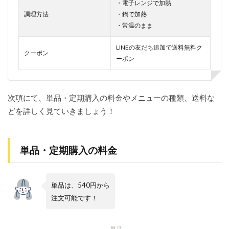
・電子レンジで加熱
2.1.3
調理方法
・鍋で加熱
量が少
・常温のまま
なくて
物足り
LINEの友だち追加で送料無料ク
ない
クーポン
ーポン
2.2
良い
口コ
次項にて、単品・定期購入の料金やメニューの種類、送料な
ミ・
評判
どを詳しく見ていきましょう！
2.2.1
手軽に
食べら
単品・定期購入の料金
れる
2.2.2
野菜が
単品は、540円から
豊富
注文
可能です！
2.2.3
美味し
い