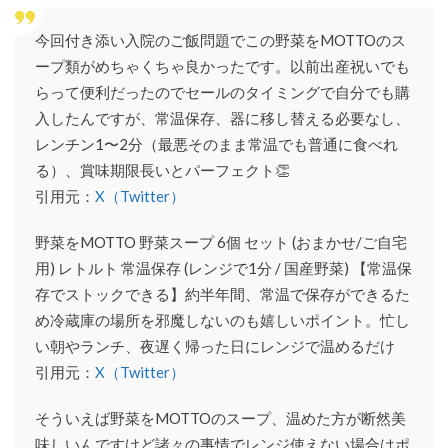
今回付き添い入院のご飯問題でこの野菜をMOTTOのス
ープ類がめちゃくちゃ良かったです。以前出産祝いでも
らって便利だったのでセールのタイミングで自分でも購
入したんですが、常温保存、器に移し替える必要なし、
レンチン1〜2分（最悪そのまま常温でも普通に食べれ
る）、賞味期限長いとパーフェクト👏
引用元：
X（Twitter）
野菜をMOTTO 野菜スープ 6個 セット (おまかせ/ご自宅
用) レトルト 常温保存 (レンジで1分 / 国産野菜) 【常温保
存でストックできる】約半年間、常温で保存ができるた
め冷蔵庫の場所を邪魔しないのも嬉しいポイント。忙し
い朝やランチ、夜遅く帰った日にレンジで温めるだけ
引用元：
X（Twitter）
そういえば野菜をMOTTOのスープ、温めた方が断然美
味しいんですけど諸々の事情でレンジ使えない場合はポ