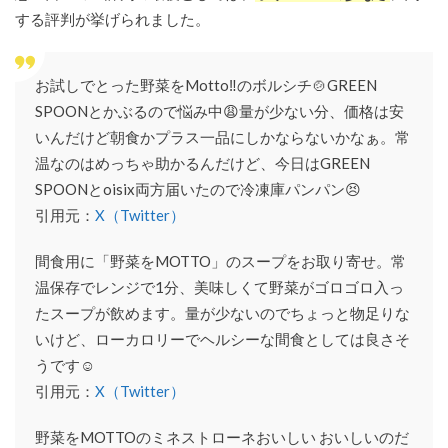
する評判が挙げられました。
お試しでとった野菜をMotto‼︎のボルシチ🍲GREEN
SPOONとかぶるので悩み中😩量が少ない分、価格は安
いんだけど朝食かプラス一品にしかならないかなぁ。常
温なのはめっちゃ助かるんだけど、今日はGREEN
SPOONとoisix両方届いたので冷凍庫パンパン😣
引用元：
X（Twitter）
間食用に「野菜をMOTTO」のスープをお取り寄せ。常
温保存でレンジで1分、美味しくて野菜がゴロゴロ入っ
たスープが飲めます。量が少ないのでちょっと物足りな
いけど、ローカロリーでヘルシーな間食としては良さそ
うです☺
引用元：
X（Twitter）
野菜をMOTTOのミネストローネおいしい おいしいのだ