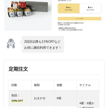
MOTTO
をおす
すめす
る人・
しない
人
4.1
おす
2回目以降も15%OFFなど
すめ
しな
お得に継続利用できます！
い人
4.2
おす
定期注文
すめ
する
人
5
野
回数
種類
個数
サイクル
菜を
MOTTO
初回：
おまかせ
8個
に関す
30%OFF
るよく
4週・8週か
ある質