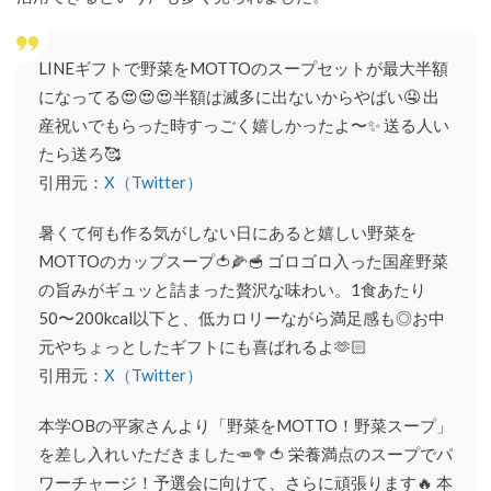
LINEギフトで野菜をMOTTOのスープセットが最大半額
になってる😍😍😍半額は滅多に出ないからやばい🤤 出
産祝いでもらった時すっごく嬉しかったよ〜✨ 送る人い
たら送ろ🥰
引用元：
X（Twitter）
暑くて何も作る気がしない日にあると嬉しい野菜を
MOTTOのカップスープ🍅🌽🥣 ゴロゴロ入った国産野菜
の旨みがギュッと詰まった贅沢な味わい。1食あたり
50〜200kcal以下と、低カロリーながら満足感も◎お中
元やちょっとしたギフトにも喜ばれるよ🫶🏻
引用元：
X（Twitter）
本学OBの平家さんより「野菜をMOTTO！野菜スープ」
を差し入れいただきました🥕🥦🍅 栄養満点のスープでパ
ワーチャージ！予選会に向けて、さらに頑張ります🔥 本