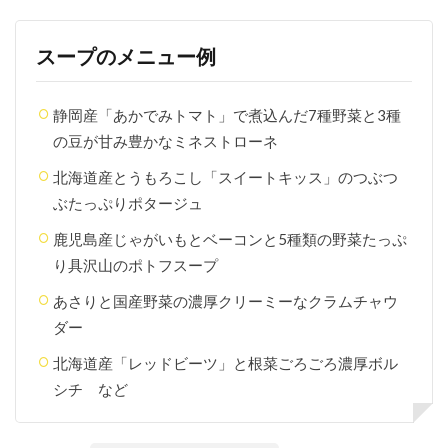
る？
5.4
スープのメニュー例
ギフ
ト用
のラ
静岡産「あかでみトマト」で煮込んだ7種野菜と3種
ッピ
ング
の豆が甘み豊かなミネストローネ
はど
んな
北海道産とうもろこし「スイートキッス」のつぶつ
種類
ぶたっぷりポタージュ
があ
りま
鹿児島産じゃがいもとベーコンと5種類の野菜たっぷ
す
か？
り具沢山のポトフスープ
5.5
あさりと国産野菜の濃厚クリーミーなクラムチャウ
支払
ダー
い方
法
北海道産「レッドビーツ」と根菜ごろごろ濃厚ボル
は？
シチ など
5.6
注文
のキ