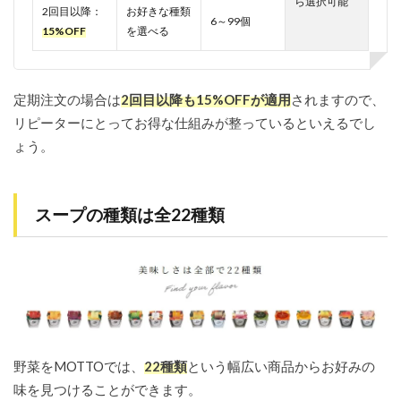
ら選択可能
2回目以降：
お好きな種類
問
6～99個
15%OFF
を選べる
5.1
お届
け日
数の
定期注文の場合は
2回目以降も15%OFFが適用
されますので、
目安
リピーターにとってお得な仕組みが整っているといえるでし
は？
ょう。
5.2
スー
プの
返
スープの種類は全22種類
品・
交換
は可
能？
5.3
ふる
さと
納税
で購
野菜をMOTTOでは、
22種類
という幅広い商品からお好みの
入で
味を見つけることができます。
き