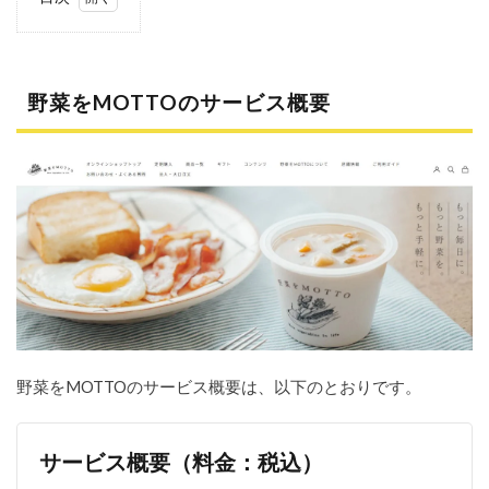
1
野
菜を
MOTTO
のサー
野菜をMOTTOのサービス概要
ビス概
要
1.1
単
品・
定期
購入
の料
金
1.2
スー
プの
種類
野菜をMOTTOのサービス概要は、以下のとおりです。
は全
22種
類
サービス概要（料金：税込）
1.3