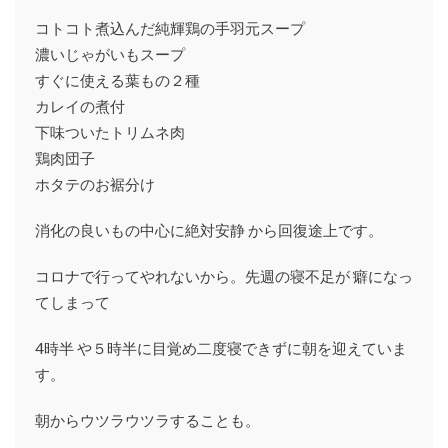
コトコト煮込んだ純輝鶏の手羽元スープ
濃いじゃがいもスープ
すぐに使える葉もの２種
カレイの煮付
下味ついたトリムネ肉
鶏肉団子
ホタテのお裾分け
消化の良いもの中心に絶対安静 から回復途上です。
コロナで行ってやれないから。先週の寝不足が 癖になっ
てしまって
4時半 や５時半に目覚め二度寝できずに朝を迎えていま
す。
朝からウツラウツラすることも。