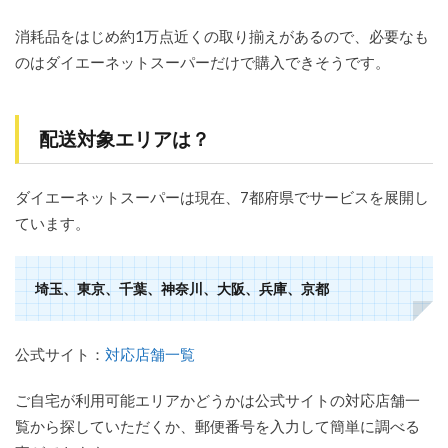
7
消耗品をはじめ約1万点近くの取り揃えがあるので、必要なも
ダイ
のはダイエーネットスーパーだけで購入できそうです。
エー
ネッ
トス
ーパ
ーが
配送対象エリアは？
おす
すめ
の
ダイエーネットスーパーは現在、7都府県でサービスを展開し
人・
ています。
おす
すめ
では
ない
埼玉、東京、千葉、神奈川、大阪、兵庫、京都
人
8
ダイ
公式サイト：
対応店舗一覧
エー
ネッ
ご自宅が利用可能エリアかどうかは公式サイトの対応店舗一
トス
ーパ
覧から探していただくか、郵便番号を入力して簡単に調べる
ーの