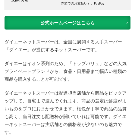
券類でのお支払い）、PayPay
リの
機能
や利
便性
公式ホームページはこちら
は？
3.6
ダイエーネットスーパーは、全国に展開する大手スーパー
定期
便に
「ダイエー」が提供するネットスーパーです。
つい
て
ダイエーはイオン系列のため、「トップバリュ」などの人気
4
プライベートブランドから、食品・日用品まで幅広い種類の
ダイ
商品を購入することが可能です。
エー
ネッ
トス
ダイエーネットスーパーは配達担当店舗から商品をピックア
ーパ
ップして、自宅まで運んでくれます。商品の選定は鮮度がよ
ーの
評
いものをプロにおまかせできます。梱包が丁寧で商品の品質
判・
も高く、当日注文も配送枠が開いていれば可能です。ダイエ
口コ
ミま
ーネットスーパーは実店舗との価格差が少ないのも魅力で
と
す。
め！