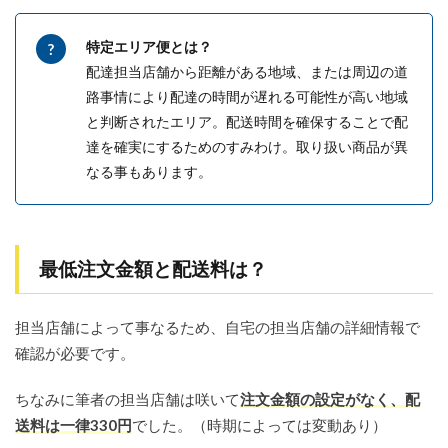
退会し
たい場
特定エリア便とは？
合はど
配達担当店舗から距離がある地域、または周辺の道
うすれ
ば良
路事情により配達の時間が遅れる可能性が高い地域
い？
と判断されたエリア。配送時間を確保することで配
11
達を確実にするためのすみわけ。取り扱い商品が異
まと
なる事もあります。
め
最低注文金額と配送料は？
担当店舗によって事なるため、自宅の担当店舗の詳細情報で
確認が必要です。
ちなみに筆者の担当店舗は咲いて
注文金額の設定がなく、配
送料は一律330円
でした。（時期によっては変動あり）