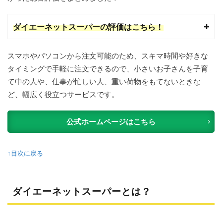
2
ダイ
ダイエーネットスーパーの評価はこちら！
エー
ネッ
トス
スマホやパソコンから注文可能のため、スキマ時間や好きな
ーパ
ーと
タイミングで手軽に注文できるので、小さいお子さんを子育
は？
て中の人や、仕事が忙しい人、重い荷物をもてないときな
3
ど、幅広く役立つサービスです。
ダイ
エー
ネッ
公式ホームページはこちら
トス
ーパ
ーを
↑目次に戻る
徹底
解
剖！
3.1
ダイエーネットスーパーとは？
商品
ライ
ンナ