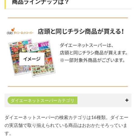
商品ラインナップは？
エー
ネッ
トス
ーパ
ーの
メリ
ット
と
は？
6
知っ
てお
きた
い！
ダイ
エー
ネッ
ダイエーネットスーパーカテゴリ
トス
ーパ
ーの
ダイエーネットスーパーの検索カテゴリは16種類。ダイエー
デメ
リッ
の実店舗で取り揃えられている商品はおおかたそろっていま
トと
す。
は？