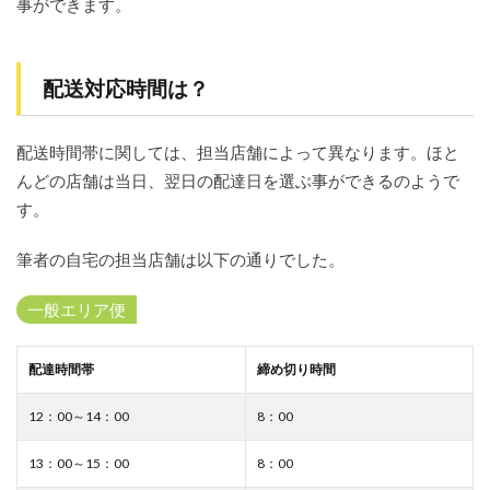
事ができます。
クー
ポン
やキ
ャン
配送対応時間は？
ペー
ンは
あ
る？
配送時間帯に関しては、担当店舗によって異なります。ほと
んどの店舗は当日、翌日の配達日を選ぶ事ができるのようで
9
ダイ
す。
エー
ネッ
筆者の自宅の担当店舗は以下の通りでした。
トス
ーパ
ーの
一般エリア便
会員
登録
から
配達時間帯
締め切り時間
利用
まで
12：00～14：00
8：00
の流
れ！
13：00～15：00
8：00
10