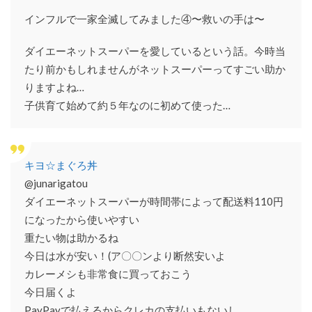
インフルで一家全滅してみました④〜救いの手は〜
ダイエーネットスーパーを愛しているという話。今時当
たり前かもしれませんがネットスーパーってすごい助か
りますよね…
子供育て始めて約５年なのに初めて使った…
キヨ☆まぐろ丼
@junarigatou
ダイエーネットスーパーが時間帯によって配送料110円
になったから使いやすい
重たい物は助かるね
今日は水が安い！(ア〇〇ンより断然安いよ
カレーメシも非常食に買っておこう
今日届くよ
PayPayで払えるからクレカの支払いもないし