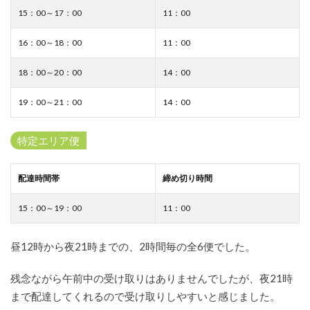
ダイ
15：00～17：00
11：00
エー
ネッ
トス
16：00～18：00
11：00
ーパ
ーに
18：00～20：00
14：00
関す
る
19：00～21：00
14：00
Q&A
10.1
特定エリア便
苦情や
クレー
ムはど
こに連
配達時間帯
締め切り時間
絡すれ
ば良
15：00～19：00
11：00
い？
10.2
昼12時から夜21時までの、2時間毎の全6便でした。
置き配
は対応
して
残念ながら午前中の受け取りはありませんでしたが、夜21時
る？
まで配達してくれるので受け取りしやすいと感じました。
10.3