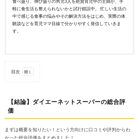
食べ盛り、伸び盛りの男児3人を絶賛育児中の主婦が、手
軽に食生活も整えられないかと試行錯誤中。 忙しい生活の
中で感じる食事の悩みやその解決方法をはじめ、実際の体
験談などを育児ママ目線で分かりやすく発信していきま
す。
目次
1
【結
論】
ダイ
【結論】ダイエーネットスーパーの総合評
エー
ネッ
価
トス
ーパ
ーの
まずは概要を知りたい！という方向けに口コミや評判からわ
総合
評価
かった総合評価をまとめました！