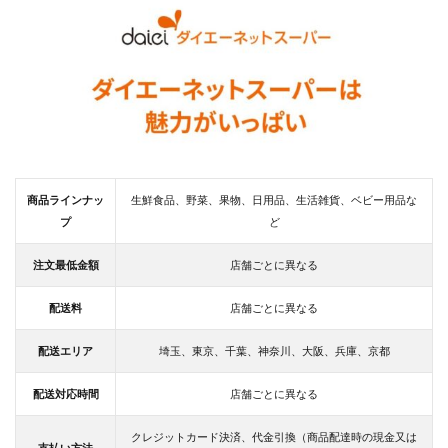
ップ
は？
3.2
配送
対象
エリ
ア
は？
3.3
配送
商品ラインナッ
生鮮食品、野菜、果物、日用品、生活雑貨、ベビー用品な
対応
プ
ど
時間
は？
注文最低金額
店舗ごとに異なる
3.4
最低
配送料
店舗ごとに異なる
注文
金額
配送エリア
埼玉、東京、千葉、神奈川、大阪、兵庫、京都
と配
送料
は？
配送対応時間
店舗ごとに異なる
3.5
クレジットカード決済、代金引換（商品配達時の現金又は
アプ
支払い方法