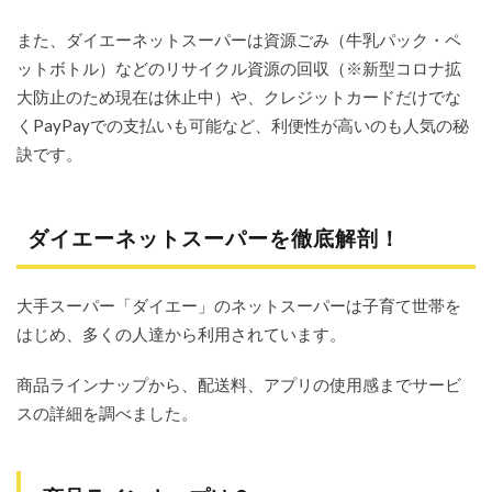
4.1
また、ダイエーネットスーパーは資源ごみ（牛乳パック・ペ
良い
ットボトル）などのリサイクル資源の回収（※新型コロナ拡
評
判・
大防止のため現在は休止中）や、クレジットカードだけでな
口コ
くPayPayでの支払いも可能など、利便性が高いのも人気の秘
ミに
つい
訣です。
て
4.2
悪い
ダイエーネットスーパーを徹底解剖！
評
判・
口コ
大手スーパー「ダイエー」のネットスーパーは子育て世帯を
ミに
つい
はじめ、多くの人達から利用されています。
て
5
商品ラインナップから、配送料、アプリの使用感までサービ
ここ
スの詳細を調べました。
がポ
イン
ト！
ダイ