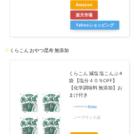
Amazon
楽天市場
Yahooショッピング
くらこん おやつ昆布 無添加
くらこん 減塩 塩こんぶ 4
袋 【塩分４０％OFF】
【化学調味料 無添加】お
まけ付き
created by
Rinker
ノーブランド品