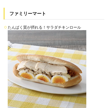
編集
部か
らの
ファミリーマート
ひと
こと
たんぱく質が摂れる！サラダチキンロール