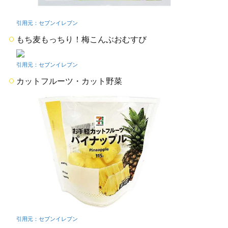
5.4
引用元：セブンイレブン
ヘル
シー
もち麦もっちり！梅こんぶおむすび
ドリ
ンク
引用元：セブンイレブン
5.5
サポ
カットフルーツ・カット野菜
ー
ト・
置き
換え
6
よ
くある
Q&A・
管理栄
養士の
アドバ
イス
7
まと
引用元：セブンイレブン
め・