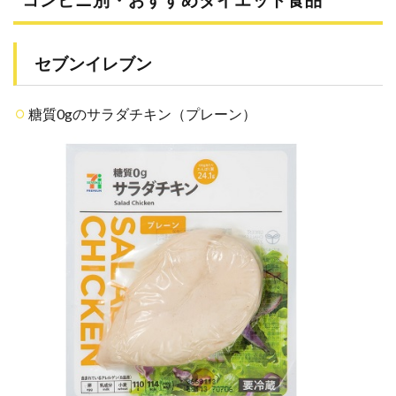
食・
ドリ
ンク
セブンイレブン
5.1
高た
んぱ
糖質0gのサラダチキン（プレーン）
く・
低脂
質系
5.2
低糖
質・
食物
繊維
プラ
ス
5.3
ヘル
シー
おや
つ・
間食