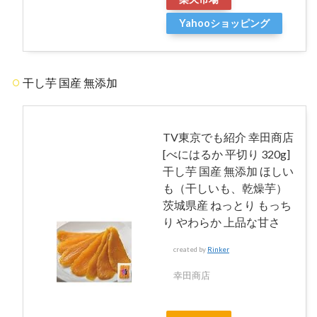
Yahooショッピング
干し芋 国産 無添加
TV東京でも紹介 幸田商店
[べにはるか 平切り 320g]
干し芋 国産 無添加 ほしい
も（干しいも、乾燥芋）
茨城県産 ねっとり もっち
り やわらか 上品な甘さ
created by
Rinker
幸田商店