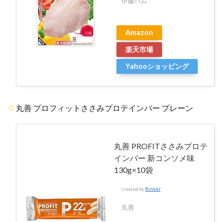
伊藤ハム
Amazon
楽天市場
Yahooショッピング
丸善 プロフィットささみプロテインバー プレーン
丸善 PROFITささみプロテ
インバー 新コンソメ味
130g×10袋
created by
Rinker
丸善