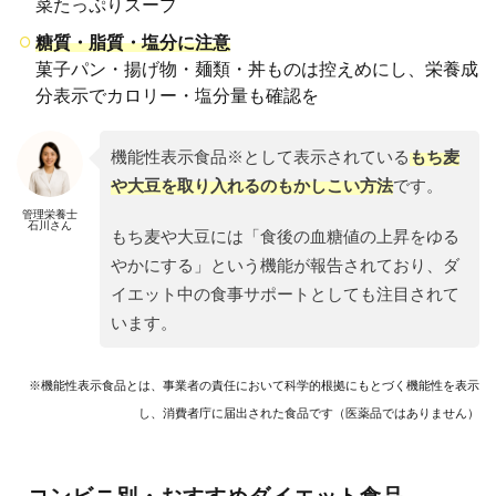
菜たっぷりスープ
コン
ビニ
糖質・脂質・塩分に注意
ダイ
菓子パン・揚げ物・麺類・丼ものは控えめにし、栄養成
エッ
分表示でカロリー・塩分量も確認を
ト献
立
例・
機能性表示食品※として表示されている
もち麦
間食
の選
や大豆を取り入れるのもかしこい方法
です。
び方
管理栄養士
石川さん
5
もち麦や大豆には「食後の血糖値の上昇をゆる
ダイ
やかにする」という機能が報告されており、ダ
エッ
イエット中の食事サポートとしても注目されて
ト中
にあ
います。
ると
うれ
し
※機能性表示食品とは、事業者の責任において科学的根拠にもとづく機能性を表示
い！
し、消費者庁に届出された食品です（医薬品ではありません）
おす
すめ
食
品・
コンビニ別・おすすめダイエット食品
間