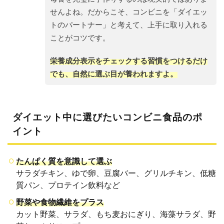
ビニ
せんよね。だからこそ、コンビニを「ダイエッ
別・
おす
トのパートナー」と考えて、上手に取り入れる
すめ
ことがコツです。
ダイ
エッ
ト食
栄養成分表示をチェックする習慣をつけるだけ
品
でも、自然に選ぶ目が養われますよ。
3.1
セブ
ンイ
レブ
ダイエット中に選びたいコンビニ食品のポ
ン
イント
3.2
ファ
ミリ
たんぱく質を意識して選ぶ
ーマ
ート
サラダチキン、ゆで卵、豆腐バー、グリルチキン、低糖
質パン、プロテイン飲料など
3.3
ロー
野菜や食物繊維をプラス
ソン
カット野菜、サラダ、もち麦おにぎり、海藻サラダ、野
4