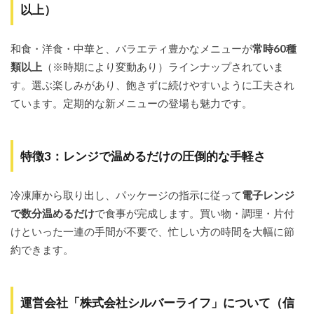
い/送
以上）
料ネッ
ク」
vs「妥
和食・洋食・中華と、バラエティ豊かなメニューが
常時60種
当/外
類以上
（※時期により変動あり）ラインナップされていま
食より
安い」
す。選ぶ楽しみがあり、飽きずに続けやすいように工夫され
3.6
ています。定期的な新メニューの登場も魅力です。
量・
ボリ
ュー
ムに
特徴3：レンジで温めるだけの圧倒的な手軽さ
関す
る口
コ
冷凍庫から取り出し、パッケージの指示に従って
電子レンジ
ミ：
で数分温めるだけ
で食事が完成します。買い物・調理・片付
「少
ない/
けといった一連の手間が不要で、忙しい方の時間を大幅に節
物足
約できます。
りな
い」
の声
も
運営会社「株式会社シルバーライフ」について（信