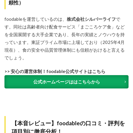
3.7
頼性）
SNS（X,
Instagram
など）で
foodableを運営しているのは、
株式会社シルバーライフ
で
の評判
す。同社は高齢者向け配食サービス「まごころケア食」など
は？リア
ルな声を
を全国展開する大手企業であり、長年の実績とノウハウを持
紹介
っています。東証プライム市場に上場しており（2025年4月
4
口
現在）、食の安全や品質管理体制にも信頼がおけると言える
コミか
でしょう。
ら見え
た！
foodable
>> 安心の運営体制！foodable公式サイトはこちら
のメリ
ット・
公式ホームページははこちらから
デメリ
ット
4.1
foodable
を利用
するメ
【本音レビュー】foodableの口コミ・評判を
リット
【5選】
項目別に徹底分析！