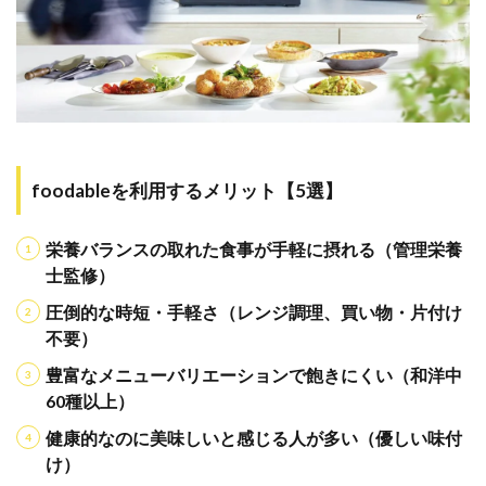
比較表
と選び
方
8.3
foodable
と食宅
便の比
較表と
foodableを利用するメリット【5選】
選び方
8.4
栄養バランスの取れた食事が手軽に摂れる（管理栄養
比較
まと
士監修）
め：
あな
圧倒的な時短・手軽さ（レンジ調理、買い物・片付け
たの
不要）
ニー
ズに
豊富なメニューバリエーションで飽きにくい（和洋中
合う
60種以上）
のは
ど
健康的なのに美味しいと感じる人が多い（優しい味付
れ？
け）
9