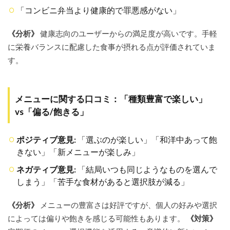
クーポ
「コンビニ弁当より健康的で罪悪感がない」
ン情報
6.1
《分析》
健康志向のユーザーからの満足度が高いです。手軽
初回限
に栄養バランスに配慮した食事が摂れる点が評価されていま
定割引
す。
キャン
ペーン
の内容
（例）
メニューに関する口コミ：「種類豊富で楽しい」
6.2
vs「偏る/飽きる」
クー
ポン
情報
ポジティブ意見:
「選ぶのが楽しい」「和洋中あって飽
の探
きない」「新メニューが楽しみ」
し方
6.3
ネガティブ意見:
「結局いつも同じようなものを選んで
最も
しまう」「苦手な食材があると選択肢が減る」
お得
に始
《分析》
メニューの豊富さは好評ですが、個人の好みや選択
める
ため
によっては偏りや飽きを感じる可能性もあります。
《対策》
の推