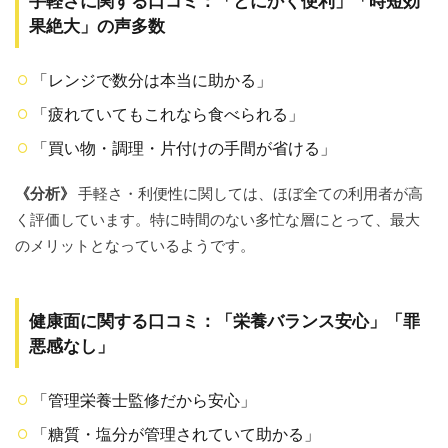
手軽さに関する口コミ：「とにかく便利」「時短効
5.3
果絶大」の声多数
送料
はい
く
「レンジで数分は本当に助かる」
ら？
地域
「疲れていてもこれなら食べられる」
別送
料一
「買い物・調理・片付けの手間が省ける」
覧表
5.4
《分析》
手軽さ・利便性に関しては、ほぼ全ての利用者が高
利用
く評価しています。特に時間のない多忙な層にとって、最大
可能
のメリットとなっているようです。
な支
払い
方法
6
健康面に関する口コミ：「栄養バランス安心」「罪
foodable
悪感なし」
をお得
に始め
るに
「管理栄養士監修だから安心」
は？キ
ャンペ
「糖質・塩分が管理されていて助かる」
ーン・