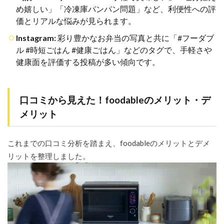
め嬉しい」「冷凍庫パンパン問題」など、利便性への評
比較】
foodable
価とリアルな悩みが見られます。
vs
nosh(ナ
Instagram:
彩り豊かなお弁当の写真と共に「#フーダブ
ッシ
ル #時短ごはん #健康ごはん」などのタグで、手軽さや
ュ)・三
健康面を評価する投稿が多い傾向です。
ツ星フ
ァー
ム・食
宅便
口コミから見えた！foodableのメリット・デ
8.1
メリット
foodable
と
nosh(ナ
これまでの口コミ分析を踏まえ、foodableのメリットとデメ
ッシュ)
の比較
リットを整理しました。
表と選
び方
8.2
foodable
と三ツ
星ファ
ームの