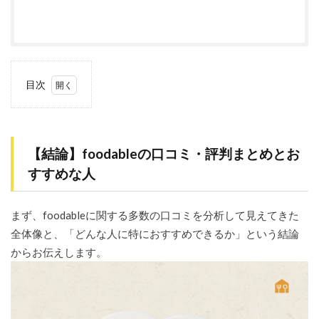
目次
1
【結
論】
foodable
【結論】foodableの口コミ・評判まとめとお
の口コ
ミ・評
すすめな人
判まと
めとお
すすめ
まず、foodableに関する多数の口コミを分析して見えてきた
な人
全体像と、「どんな人に特におすすめできるか」という結論
1.1
からお伝えします。
口コミ
から見
える
foodable
の総合