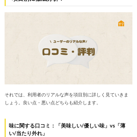
4.2
foodable
のデメ
リット
と注意
点【4
選】
4.3
各デ
メリ
ット
への
対
策・
考え
方
それでは、利用者のリアルな声を項目別に詳しく見ていきま
しょう。良い点・悪い点どちらも紹介します。
5
foodable
の料金
プラ
味に関する口コミ：「美味しい/優しい味」vs「薄
ン・送
料を詳
い/当たり外れ」
しく解