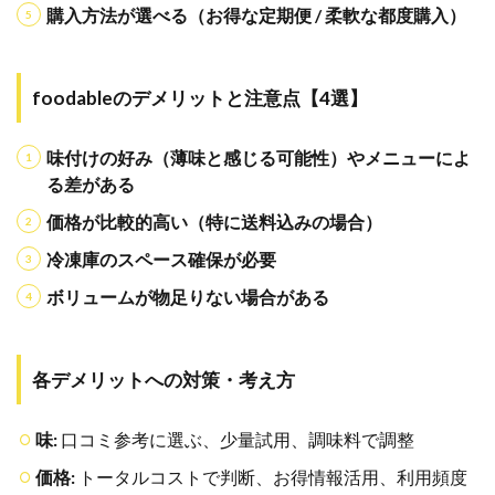
購入方法が選べる（お得な定期便 / 柔軟な都度購入）
foodable
に関す
るよく
ある質
問
foodableのデメリットと注意点【4選】
(Q&A)
10
ま
味付けの好み（薄味と感じる可能性）やメニューによ
とめ：
る差がある
foodable
の口コ
価格が比較的高い（特に送料込みの場合）
ミ・評
判を参
冷凍庫のスペース確保が必要
考に、
賢くサ
ボリュームが物足りない場合がある
ービス
を選ぼ
う
各デメリットへの対策・考え方
味:
口コミ参考に選ぶ、少量試用、調味料で調整
価格:
トータルコストで判断、お得情報活用、利用頻度