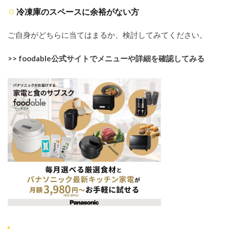
の口コ
冷凍庫のスペースに余裕がない方
ミ・評
判を項
目別に
ご自身がどちらに当てはまるか、検討してみてください。
徹底分
析！
>> foodable公式サイトでメニューや詳細を確認してみる
3.1
味に関
する口
コミ：
「美味
しい/
優しい
味」
vs「薄
い/当
たり外
れ」
3.2
手軽
さに
関す
る口