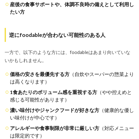
倒的
産後の食事サポートや、体調不良時の備えとして利用し
な手
たい方
軽さ
2.5
運営
逆にfoodableが合わない可能性のある人
会社
「株
式会
一方で、以下のような方には、foodableはあまり向いていな
社シ
ルバ
いかもしれません。
ーラ
イ
価格の安さを最優先する方
（自炊やスーパーの惣菜より
フ」
は高くなります）
につ
いて
1食あたりのボリューム感を重視する方
（やや控えめと
（信
頼
感じる可能性があります）
性）
濃い味付けやジャンクフードが好きな方
（健康的な優し
3
い味付けが中心です）
【本音
レビュ
アレルギーや食事制限が非常に厳しい方
（対応メニュー
ー】
は限定的です）
foodable