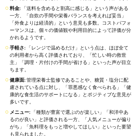
サー
料金:
「送料を含めると割高に感じる」という声がある
ビス
一方、「自炊の手間や栄養バランスを考えれば妥当」
概
要：
「外食よりは経済的」という意見も多数。コストパフォ
管理
ーマンスは、個々の価値観や利用目的によって評価が分
栄養
かれるようです。
士監
修の
手軽さ:
「レンジで温めるだけ」という点は、ほぼ全て
冷凍
宅配
の利用者から高く評価されており、「忙しい時の救世
弁当
主」「調理・片付けの手間が省ける」といった声が目立
2.2
ちます。
特徴
健康面:
管理栄養士監修であることや、糖質・塩分に配
1：栄
養バ
慮されている点に対し、「罪悪感なく食べられる」「健
ラン
康的な食生活のサポートになる」とポジティブな意見が
スへ
多いです。
の配
慮
メニュー:
「種類が豊富で選ぶのが楽しい」「和洋中あ
（糖
質・
るのが良い」と評価される一方、「人気メニューが偏り
塩分
がち」「魚料理をもっと増やしてほしい」といった要望
基準
も見られました。
な