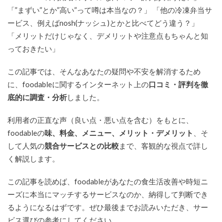
「”まずい”とか”高い”って噂は本当なの？」 「他の冷凍弁当サ
ービス、例えばnosh(ナッシュ)とかと比べてどう違う？」
「メリットだけじゃなく、デメリットや注意点もちゃんと知
っておきたい」
この記事では、そんなあなたの疑問や不安を解消するため
に、foodableに関するインターネット上の
口コミ・評判を徹
底的に調査・分析
しました。
利用者の正直な声（良い点・悪い点を含む）をもとに、
foodableの
味、料金、メニュー、メリット・デメリット
、そ
して人気の
競合サービスとの比較
まで、客観的な視点で詳し
く解説します。
この記事を読めば、foodableがあなたの食生活改善や時短ニ
ーズに本当にマッチするサービスなのか、納得して判断でき
るようになるはずです。ぜひ最後までお読みいただき、サー
ビス選びの参考にしてください。