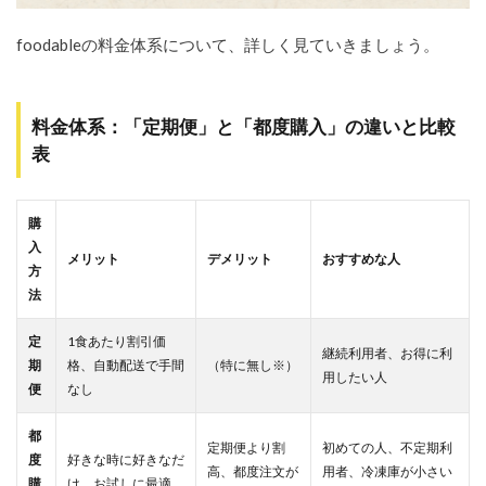
foodableの料金体系について、詳しく見ていきましょう。
料金体系：「定期便」と「都度購入」の違いと比較
表
購
入
メリット
デメリット
おすすめな人
方
法
定
1食あたり割引価
継続利用者、お得に利
期
格、自動配送で手間
（特に無し※）
用したい人
便
なし
都
定期便より割
初めての人、不定期利
度
好きな時に好きなだ
高、都度注文が
用者、冷凍庫が小さい
購
け、お試しに最適