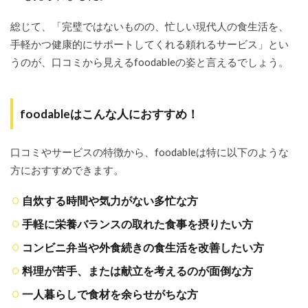
ど）
総じて、「完璧ではないものの、忙しい現代人の食生活を、
2.3
手軽かつ健康的にサポートしてくれる頼れるサービス」とい
特徴
2：飽
うのが、口コミから見えるfoodableの姿と言えるでしょう。
きさ
せな
い豊
富な
foodableはこんな人におすすめ！
メニ
ュー
（常
口コミやサービスの特徴から、foodableは特に以下のような
時60
種類
方におすすめできます。
以
上）
自炊する時間や気力がない多忙な方
2.4
手軽に栄養バランスの取れた食事を摂りたい方
特徴
3：レ
コンビニ弁当や外食続きの食生活を改善したい方
ンジ
で温
料理が苦手、または献立を考えるのが面倒な方
める
だけ
一人暮らしで食材を余らせがちな方
の圧