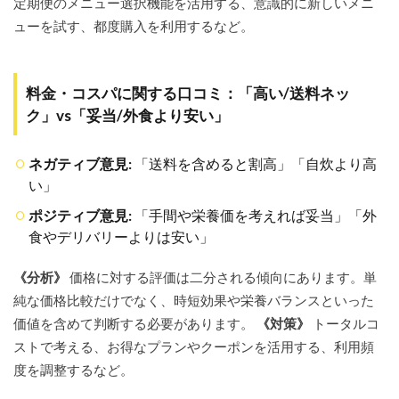
定期便のメニュー選択機能を活用する、意識的に新しいメニ
奨方
法
ューを試す、都度購入を利用するなど。
7
ど
んなメ
ニュー
料金・コスパに関する口コミ：「高い/送料ネッ
があ
ク」vs「妥当/外食より安い」
る？
foodable
の人気
ネガティブ意見:
「送料を含めると割高」「自炊より高
メニュ
ーと選
い」
び方の
ヒント
ポジティブ意見:
「手間や栄養価を考えれば妥当」「外
食やデリバリーよりは安い」
7.1
人気
メニ
《分析》
価格に対する評価は二分される傾向にあります。単
ュー
純な価格比較だけでなく、時短効果や栄養バランスといった
の傾
価値を含めて判断する必要があります。
《対策》
トータルコ
向
（和
ストで考える、お得なプランやクーポンを活用する、利用頻
洋中
度を調整するなど。
の具
体