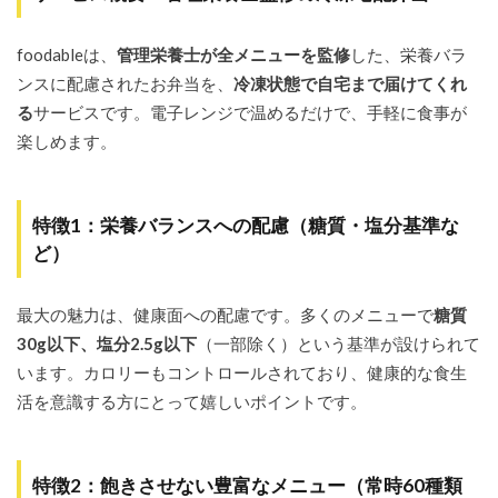
「罪
悪感
な
foodableは、
管理栄養士が全メニューを監修
した、栄養バラ
し」
ンスに配慮されたお弁当を、
冷凍状態で自宅まで届けてくれ
3.4
る
サービスです。電子レンジで温めるだけで、手軽に食事が
メニュ
楽しめます。
ーに関
する口
コミ：
「種類
特徴1：栄養バランスへの配慮（糖質・塩分基準な
豊富で
楽し
ど）
い」
vs「偏
る/飽
最大の魅力は、健康面への配慮です。多くのメニューで
糖質
きる」
30g以下、塩分2.5g以下
（一部除く）という基準が設けられて
3.5
います。カロリーもコントロールされており、健康的な食生
料金・
活を意識する方にとって嬉しいポイントです。
コスパ
に関す
る口コ
ミ：
特徴2：飽きさせない豊富なメニュー（常時60種類
「高