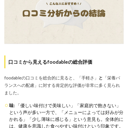
評価
1.2
foodable
はこん
な人に
おすす
め！
1.3
逆に
foodable
が合わ
口コミから見えるfoodableの総合評価
ない可
能性の
ある人
foodableの口コミを総合的に見ると、「手軽さ」
と
「栄養バ
ランスへの配慮」に対する肯定的な評価が非常に多く見られ
2
foodable(フ
ました。
ーダブル)
とは？サー
味:
「優しい味付けで美味しい」「家庭的で飽きない」
ビスの基本
という声が多い一方で、「メニューによっては好みが分
情報と特徴
を整理
かれる」「少し薄味に感じる」という意見も。全体的に
は、健康を意識した食べやすい味付けという印象です。
2.1