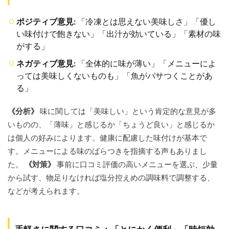
説
ポジティブ意見:
「冷凍とは思えない美味しさ」「優し
5.1
い味付けで飽きない」「出汁が効いている」「素材の味
料金
体
がする」
系：
ネガティブ意見:
「全体的に味が薄い」「メニューによ
「定
期
っては美味しくないものも」「魚がパサつくことがあ
便」
る」
と
「都
度購
《分析》
味に関しては「美味しい」という肯定的な意見が多
入」
いものの、「薄味」と感じるか「ちょうど良い」と感じるか
の違
いと
は個人の好みによります。健康に配慮した味付けが基本で
比較
す。メニューによる味のばらつきを指摘する声もありまし
表
た。
《対策》
事前に口コミ評価の高いメニューを選ぶ、少量
5.2
から試す、物足りなければ塩分控えめの調味料で調整する、
1食あ
などが考えられます。
たり
の価
格目
安