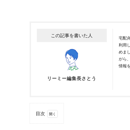
この記事を書いた人
宅配
利用
めま
がら
情報
リーミー編集長さとう
目次
1
ワタ