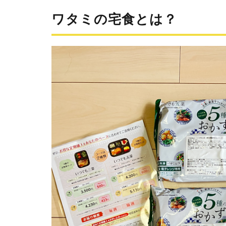
ミの
ワタミの宅食とは？
宅食
と
は？
2
ワタ
ミの
宅食
ダイ
レク
トの
口コ
ミ・
評判
｜美
味し
い？
まず
い？
2.1