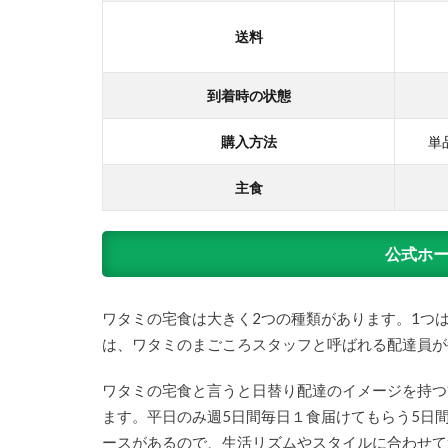
悪い
口コ
送料
ミ｜
まず
い・
到着時の状態
ひど
いは
購入方法
単
本
当？
主食
2.3
ワタ
公式ホ
ミの
宅食
ダイ
ワタミの宅食は大きく2つの種類があります。1つ
レク
トの
は、ワタミのまごころスタッフと呼ばれる配達員が
口コ
ミの
ワタミの宅食と言うと日替り配達のイメージを持つ
総評
ます。平日のみ週5日間毎日１食届けてもらう5日
3
ースがあるので、生活リズムやスタイルに合わせて