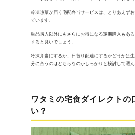
ワ
タ
冷凍惣菜が届く宅配弁当サービスは、とりあえずお
ミ
ています。
の
宅
単品購入以外にもさらにお得になる定期購入もある
食
すると良いでしょう。
ダ
イ
レ
冷凍弁当にするか、日替り配達にするかどうかは生
ク
分に合うのはどちらなのかしっかりと検討して選ん
ト
の
注
文
か
ワタミの宅食ダイレクトの
ら
到
い？
着
ま
で
の