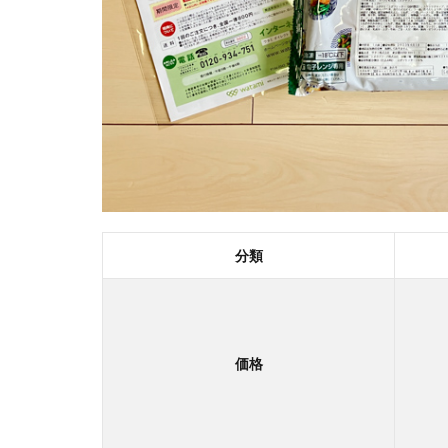
ワタ
ミの
宅食
ダイ
レク
トの
良い
口コ
ミ｜
便利
で美
味し
分類
い
2.2
ワタ
ミの
価格
宅食
ダイ
レク
トの